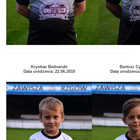
Krystian Bednarski
Bartosz C
Data urodzenia: 22.06.2010
Data urodzenia