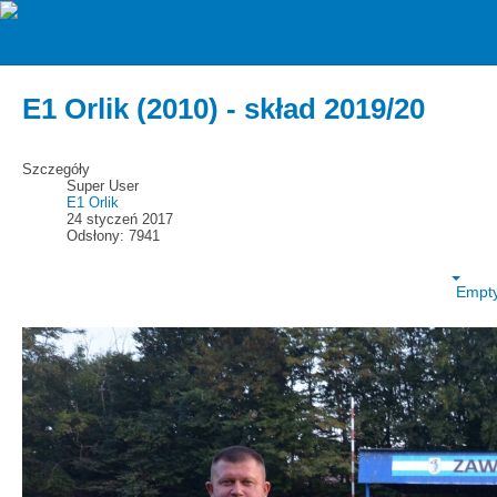
zawiszarzgow
2019/20 jesień
E1 Orlik (2010) - skład 2019/20
Szczegóły
Super User
E1 Orlik
24 styczeń 2017
Odsłony: 7941
Empt