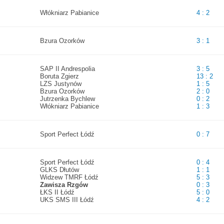
Włókniarz Pabianice
4 : 2
Bzura Ozorków
3 : 1
SAP II Andrespolia
3 : 5
Boruta Zgierz
13 : 2
LZS Justynów
1 : 5
Bzura Ozorków
2 : 0
Jutrzenka Bychlew
0 : 2
Włókniarz Pabianice
1 : 3
Sport Perfect Łódź
0 : 7
Sport Perfect Łódź
0 : 4
GLKS Dłutów
1 : 1
Widzew TMRF Łódź
5 : 3
Zawisza Rzgów
0 : 3
ŁKS II Łódź
5 : 0
UKS SMS III Łódź
4 : 2