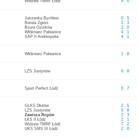
Widzew TMRF Łódź
9 : 0
Jutrzenka Bychlew
0 : 5
Boruta Zgierz
1 : 3
Bzura Ozorków
2 : 0
Włókniarz Pabianice
4 : 1
SAP II Andrespolia
4 : 1
Włókniarz Pabianice
1 : 8
LZS Justynów
0 : 8
Sport Perfect Łódź
0 : 7
GLKS Dłutów
2 : 5
LZS Justynów
0 : 8
Zawisza Rzgów
2 : 3
ŁKS II Łódź
2 : 1
Widzew TMRF Łódź
7 : 2
UKS SMS III Łódź
2 : 0