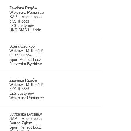
Zawisza Rzgów
Włókniarz Pabianice
SAP II Andrespolia
ŁKS II Łódź
LZS Justynów
UKS SMS III Łódź
Bzura Ozorków
Widzew TMRF Łódź
GLKS Dłutów
Sport Perfect Łódź
Jutrzenka Bychlew
Zawisza Rzgów
Widzew TMRF Łódź
ŁKS II Łódź
LZS Justynów
Włókniarz Pabianice
Jutrzenka Bychlew
SAP II Andrespolia
Boruta Zgierz
Sport Perfect Łódź