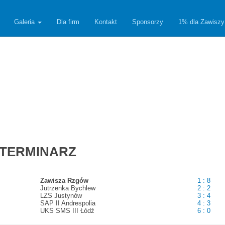
Galeria
Dla firm
Kontakt
Sponsorzy
1% dla Zawiszy
 - TERMINARZ
Zawisza Rzgów
1 : 8
Jutrzenka Bychlew
2 : 2
LZS Justynów
3 : 4
SAP II Andrespolia
4 : 3
UKS SMS III Łódź
6 : 0