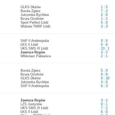
GLKS Dłutów
1 : 5
Boruta Zgierz
7 : 2
Jutrzenka Bychlew
2 : 0
Bzura Ozorków
1 : 2
Sport Perfect Łódź
5 : 0
Widzew TMRF Łódź
2 : 3
SAP II Andrespolia
0 : 5
ŁKS II Łódź
0 : 6
UKS SMS III Łódź
13 : 1
Zawisza Rzgów
3 : 2
Włókniarz Pabianice
2 : 1
Boruta Zgierz
5 : 0
Bzura Ozorków
0 : 9
GLKS Dłutów
0 : 10
Jutrzenka Bychlew
3 : 0
SAP II Andrespolia
6 : 3
Zawisza Rzgów
3 : 1
LZS Justynów
0 : 1
UKS SMS III Łódź
7 : 2
ŁKS II Łódź
6 : 0