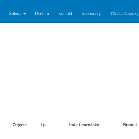
Galeria
Dla firm
Kontakt
Sponsorzy
1% dla Zawiszy
Zdjęcie
Lp.
Imię i nazwisko
Bramki