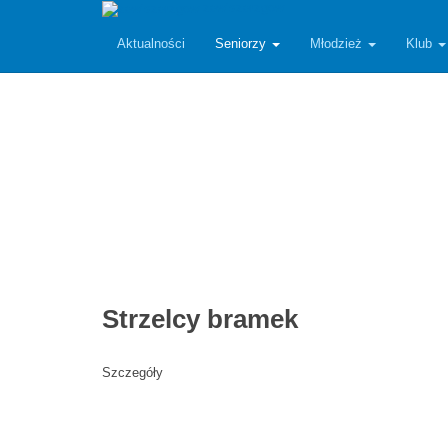
zawiszarzgow
Aktualności
Seniorzy
Młodzież
Klub
Strzelcy bramek
Szczegóły