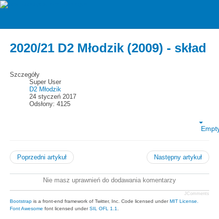
zawiszarzgow
Kadra
2020/21 D2 Młodzik (2009) - skład
Szczegóły
Super User
D2 Młodzik
24 styczeń 2017
Odsłony: 4125
Empt
Poprzedni artykuł
Następny artykuł
Nie masz uprawnień do dodawania komentarzy
JComments
Bootstrap
is a front-end framework of Twitter, Inc. Code licensed under
MIT License.
Font Awesome
font licensed under
SIL OFL 1.1
.