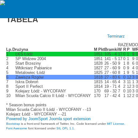
zawiszarzgow
D1 Młodzik gr. 2 2016/2017 -
TABELA
Terminarz
RAZEM
D
Lp.
Drużyna
M
Pkt
Bramki
W
R
P
W
1
ŁKS Łódź
18
51
105 - 4
17
0
1
9
0
2
SP Widzew 2004
18
51
141 - 5
17
0
1
9
0
3
Start Brzeziny
18
28
26 - 50
9
1
8
6
0
4
Włókniarz Pabianice
18
27
27 - 60
9
0
9
4
0
5
Metalowiec Łódź
18
25
27 - 60
8
1
9
5
1
6
Zawisza Rzgów
18
18
27 - 83
6
0
12
3
0
7
Iskra Dobroń
18
15
14 - 65
4
3
11
1
3
8
Sport II Perfect
18
14
19 - 71
4
2
12
3
0
9
Kolejarz Łódź - WYCOFANY
17
0
69 - 32
7
0
10
3
0
10
Milan Scuola Calcio II Łódź - WYCOFANY
17
0
17 - 42
4
1
12
2
0
* Season bonus points
Milan Scuola Calcio II Łódź - WYCOFANY - -13
Kolejarz Łódź - WYCOFANY - -21
Powered by JoomSport Joomla sport extension
Bootstrap
is a front-end framework of Twitter, Inc. Code licensed under
MIT License.
Font Awesome
font licensed under
SIL OFL 1.1
.