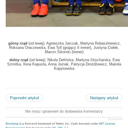
górny rząd
(od lewej): Agnieszka Jarczak, Martyna Robaszkiewicz,
Roksana Oraczewska, Ewa Tyll (grający II trener), Justyna Ciołek,
Marcin Sikorski (trener)
dolny rząd
(od lewej): Nikola Defińska, Martyna Strycharska, Ewa
Szmitka, Ilona Kapusta, Anna Jeziak, Patrycja Drożdżewicz, Mariola
Kopytowska
Poprzedni artykuł
Następny artykuł
Nie masz uprawnień do dodawania komentarzy
JComments
Bootstrap
is a front-end framework of Twitter, Inc. Code licensed under
MIT License.
Font Awesome
font licensed under
SIL OFL 1.1
.