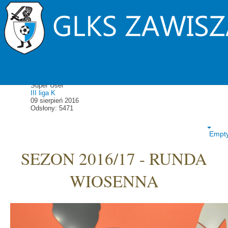
Historia
III liga kobiet - Historia
zawiszarzgow
Szczegóły
Super User
III liga K
09 sierpień 2016
Odsłony: 5471
Empt
SEZON 2016/17 - RUNDA
WIOSENNA