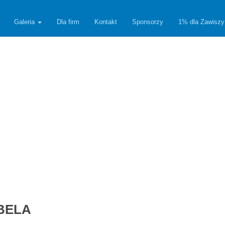
Galeria
Dla firm
Kontakt
Sponsorzy
1% dla Zawiszy
TABELA