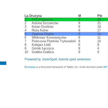
Lp.
Drużyna
M
Pkt
1
PTC Pabianice
9
24
2
Astoria Szczerców
9
21
3
Kotan Ozorków
9
18
4
Róża Kutno
9
17
5
Zawisza Rzgów
9
14
6
Włókniarz Konstantynów
9
11
7
Piotrcovia Piotrków Trybunalski
9
10
8
Kolejarz Łódź
9
8
9
Górnik Łęczyca
9
4
10
Grabka Grabica
9
0
Powered by JoomSport Joomla sport extension
Bootstrap
is a front-end framework of Twitter, Inc. Code licensed under
MIT