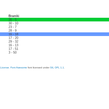
Bramki
36 - 5
30 - 10
23 - 7
28 - 9
16 - 18
17 - 20
29 - 32
16 - 13
17 - 51
3 - 50
 License.
Font Awesome
font licensed under
SIL OFL 1.1
.