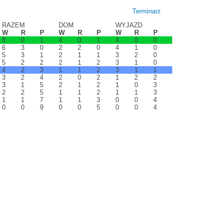
Terminarz
RAZEM
DOM
WYJAZD
W
R
P
W
R
P
W
R
P
8
0
1
4
0
1
4
0
0
6
3
0
2
2
0
4
1
0
5
3
1
2
1
1
3
2
0
5
2
2
2
1
2
3
1
0
4
2
3
1
1
2
3
1
1
3
2
4
2
0
2
1
2
2
3
1
5
2
1
2
1
0
3
2
2
5
1
1
2
1
1
3
1
1
7
1
1
3
0
0
4
0
0
9
0
0
5
0
0
4