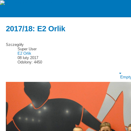
zawiszarzgow
2017/18 wiosna
2017/18: E2 Orlik
Szczegóły
Super User
E2 Orlik
08 luty 2017
Odsłony: 4450
Empt