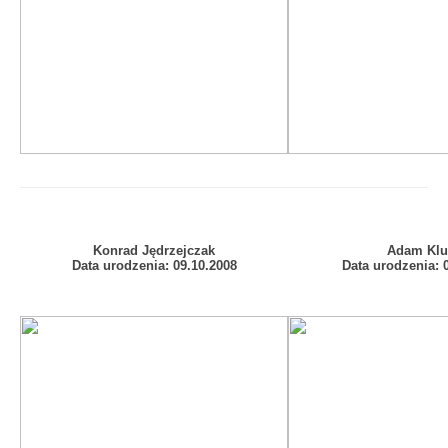
Konrad Jędrzejczak
Adam Klu
Data urodzenia:
09.10.2008
Data urodzenia:
0