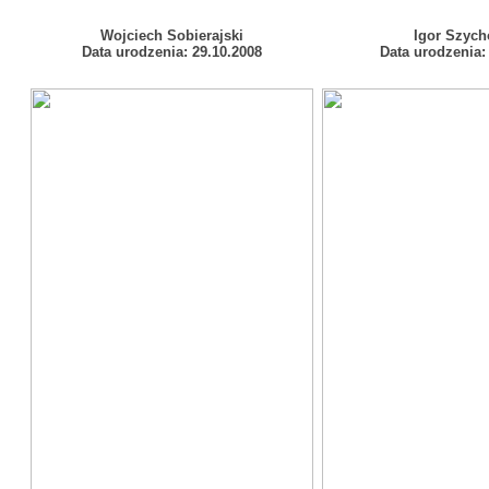
Wojciech Sobierajski
Igor Szych
Data urodzenia:
29.10.2008
Data urodzenia: