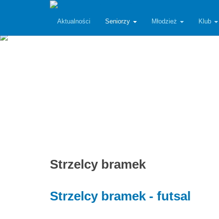
zawiszarzgow
Aktualności
Seniorzy
Młodzież
Klub
Strzelcy bramek
Strzelcy bramek - futsal