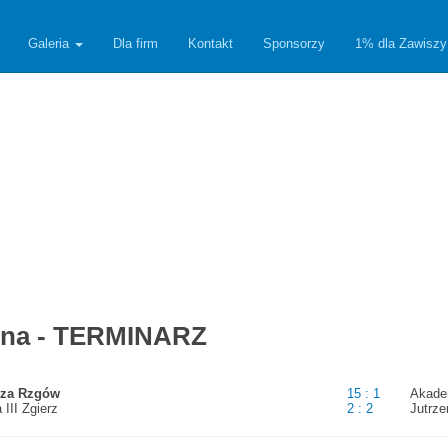
Galeria
Dla firm
Kontakt
Sponsorzy
1% dla Zawiszy
iosna - TERMINARZ
sza Rzgów
15 : 1
Akade
 III Zgierz
2 : 2
Jutrz