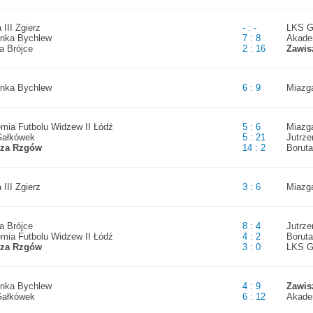
 III Zgierz
- : -
LKS G
enka Bychlew
7 : 8
Akade
a Brójce
2 : 16
Zawis
enka Bychlew
6 : 9
Miazg
mia Futbolu Widzew II Łódź
5 : 6
Miazg
ałkówek
5 : 21
Jutrz
sza Rzgów
14 : 2
Boruta
 III Zgierz
3 : 6
Miazg
a Brójce
8 : 4
Jutrz
mia Futbolu Widzew II Łódź
4 : 2
Boruta
sza Rzgów
3 : 0
LKS G
enka Bychlew
4 : 9
Zawis
ałkówek
6 : 12
Akade