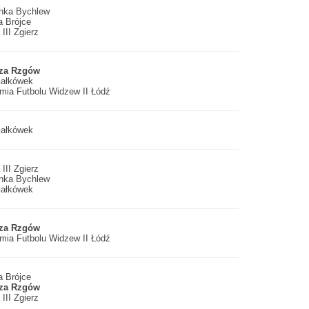
enka Bychlew
a Brójce
 III Zgierz
za Rzgów
ałkówek
mia Futbolu Widzew II Łódź
ałkówek
 III Zgierz
enka Bychlew
ałkówek
za Rzgów
mia Futbolu Widzew II Łódź
a Brójce
za Rzgów
 III Zgierz