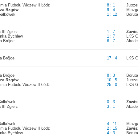
mia Futbolu Widzew II Łódź
8 : 1
Jutrz
sza Rzgów
9 : 4
Miazg
ałkówek
1 : 12
Boruta
 III Zgierz
1 : 7
Zawis
enka Bychlew
1 : 7
LKS G
a Brójce
6 : 7
Akade
a Brójce
17 : 4
LKS G
a Brójce
8 : 3
Boruta
sza Rzgów
10 : 5
Jutrz
mia Futbolu Widzew II Łódź
25 : 0
LKS G
ałkówek
0 : 3
Zawis
 III Zgierz
3 : 1
Akade
ałkówek
4 : 11
Miazg
mia Futbolu Widzew II Łódź
2 : 15
Zawis
enka Bychlew
4 : 3
Boruta