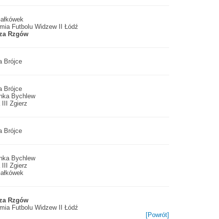
ałkówek
mia Futbolu Widzew II Łódź
za Rzgów
a Brójce
a Brójce
enka Bychlew
 III Zgierz
a Brójce
enka Bychlew
 III Zgierz
ałkówek
za Rzgów
mia Futbolu Widzew II Łódź
[Powrót]