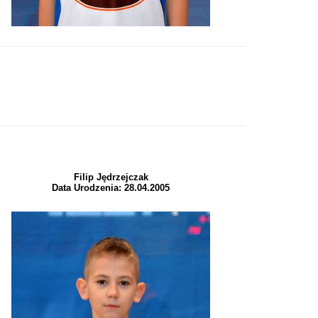
Filip Jędrzejczak
Data Urodzenia: 28.04.2005