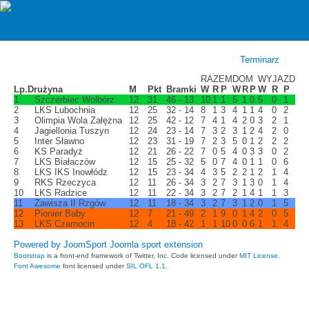
zawiszarzgow
Klasa A gr. 3 2025/2026 - TABELA
Terminarz
RAZEM
DOM
WYJAZD
Lp.
Drużyna
M
Pkt
Bramki
W
R
P
W
R
P
W
R
P
1
Szczerbiec Wolbórz
12
31
46 - 13
10
1
1
5
1
0
5
0
1
2
LKS Lubochnia
12
25
32 - 14
8
1
3
4
1
1
4
0
2
3
Olimpia Wola Załężna
12
25
42 - 12
7
4
1
4
2
0
3
2
1
4
Jagiellonia Tuszyn
12
24
23 - 14
7
3
2
3
1
2
4
2
0
5
Inter Sławno
12
23
31 - 19
7
2
3
5
0
1
2
2
2
6
KS Paradyż
12
21
26 - 22
7
0
5
4
0
3
3
0
2
7
LKS Białaczów
12
15
25 - 32
5
0
7
4
0
1
1
0
6
8
LKS IKS Inowłódz
12
15
23 - 34
4
3
5
2
2
1
2
1
4
9
RKS Rzeczyca
12
11
26 - 34
3
2
7
3
1
3
0
1
4
10
LKS Radzice
12
11
22 - 34
3
2
7
2
1
4
1
1
3
11
Zawisza II Rzgów
12
11
18 - 34
3
2
7
3
1
2
0
1
5
12
Pionier Baby
12
7
21 - 49
2
1
9
0
1
4
2
0
5
13
LKS Czarnocin
12
4
18 - 42
1
1
10
0
0
6
1
1
4
Powered by JoomSport Joomla sport extension
Bootstrap
is a front-end framework of Twitter, Inc. Code licensed under
MIT License.
Font Awesome
font licensed under
SIL OFL 1.1
.