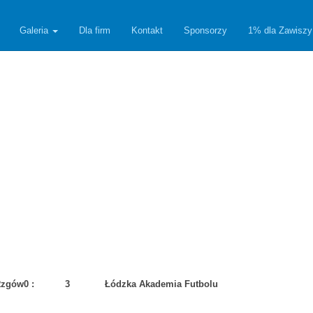
Galeria
Dla firm
Kontakt
Sponsorzy
1% dla Zawiszy
Rzgów
0 :
3
Łódzka Akademia Futbolu