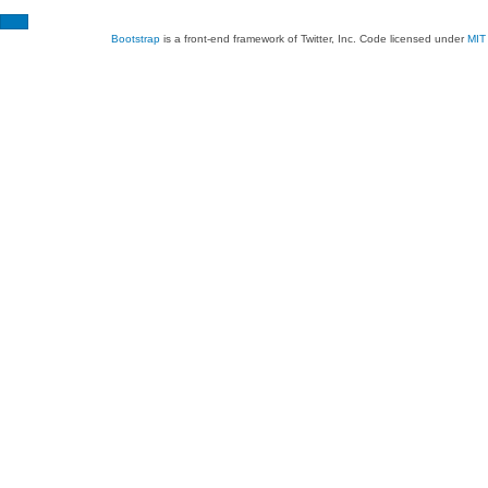
Bootstrap
is a front-end framework of Twitter, Inc. Code licensed under
MIT